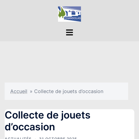
Aller
au
contenu
Ouvrir/fermer
le
menu
Accueil
»
Collecte de jouets d’occasion
Collecte de jouets
d’occasion
ACTUALITÉS
31 OCTOBRE 2025