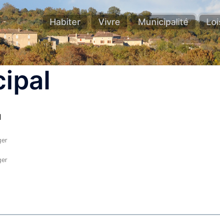
Habiter
Vivre
Municipalité
Loi
ipal
l
ger
ger