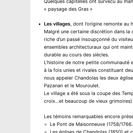
Quelques capitelles ont survécu au manq
« paysage des Gras »
Les villages
, dont l’origine remonte au
Malgré une certaine discrétion dans la
riche d’un passé insoupçonné du visiteu
ensembles architecturaux qui ont main
durable au cours des siècles.
L’histoire de notre petite communauté e
à la fois unies et rivales constituant 
nous appeler Chandolas les deux églises
Pazanan et le Mouroulet.
Le village a été sous la coupe des Templ
croix…et beaucoup de vieux grimoires)
Les témoins remarquables encore prése
Le Pont de Maisonneuve (1758/1766…)
Les églises de Chandolas (1850) et c