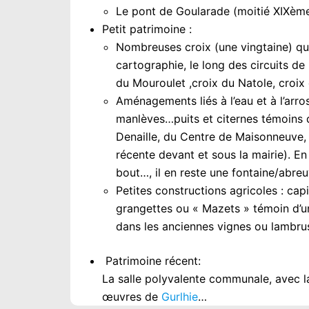
Le pont de Goularade (moitié XIXèm
Petit patrimoine :
Nombreuses croix (une vingtaine) qui 
cartographie, le long des circuits de
du Mouroulet ,croix du Natole, croix 
Aménagements liés à l’eau et à l’arro
manlèves…puits et citernes témoins de 
Denaille, du Centre de Maisonneuve, p
récente devant et sous la mairie). En 
bout…, il en reste une fontaine/abre
Petites constructions agricoles : capi
grangettes ou « Mazets » témoin d’un
dans les anciennes vignes ou lambr
Patrimoine récent:
La salle polyvalente communale, avec l
œuvres de
Gurlhie
…