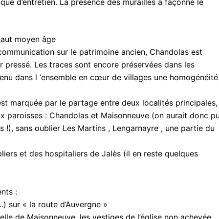
ue d’entretien. La présence des murailles a façonné le
 haut moyen âge
 communication sur le patrimoine ancien, Chandolas est
r pressé. Les traces sont encore préservées dans les
tenu dans l ‘ensemble en cœur de villages une homogénéité
st marquée par le partage entre deux localités principales,
deux paroisses : Chandolas et Maisonneuve (on aurait donc p
 !), sans oublier Les Martins , Lengarnayre , une partie du
iers et des hospitaliers de Jalès (il en reste quelques
nts :
 sur « la route d’Auvergne »
elle de Maisonneuve, les vestiges de l’église non achevée