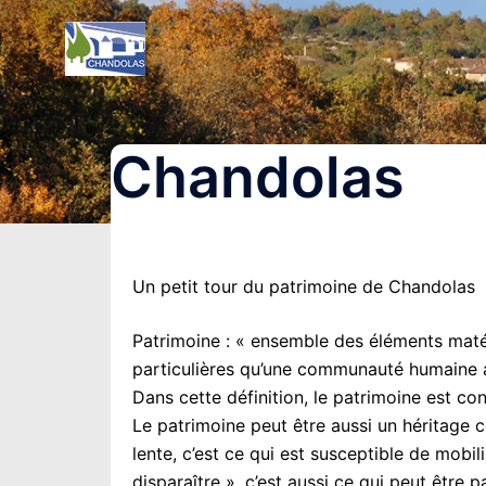
Aller
au
contenu
Chandolas
Un petit tour du patrimoine de Chandolas
Patrimoine : « ensemble des éléments matér
particulières qu’une communauté humaine a i
Dans cette définition, le patrimoine est c
Le patrimoine peut être aussi un héritage col
lente, c’est ce qui est susceptible de mobil
disparaître », c’est aussi ce qui peut être 