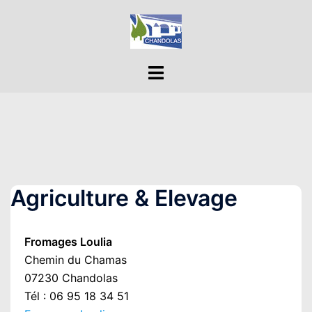
Aller
au
contenu
Ouvrir/fermer
le
menu
Agriculture & Elevage
Fromages Loulia
Chemin du Chamas
07230 Chandolas
Tél : 06 95 18 34 51