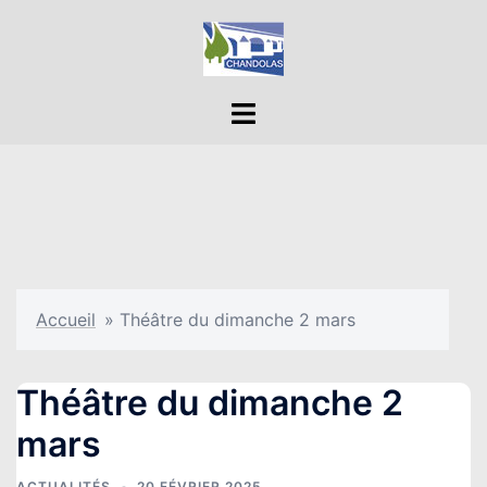
Aller
au
contenu
Ouvrir/fermer
le
menu
Accueil
»
Théâtre du dimanche 2 mars
Théâtre du dimanche 2
mars
ACTUALITÉS
20 FÉVRIER 2025