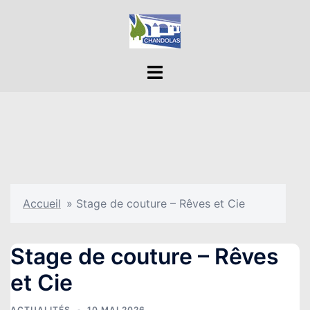
Aller
au
contenu
Ouvrir/fermer
le
menu
Accueil
»
Stage de couture – Rêves et Cie
Stage de couture – Rêves
et Cie
ACTUALITÉS
10 MAI 2026