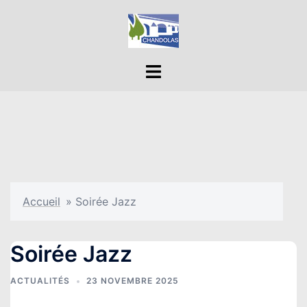
Aller
au
contenu
Ouvrir/fermer
le
menu
Accueil
»
Soirée Jazz
Soirée Jazz
ACTUALITÉS
23 NOVEMBRE 2025