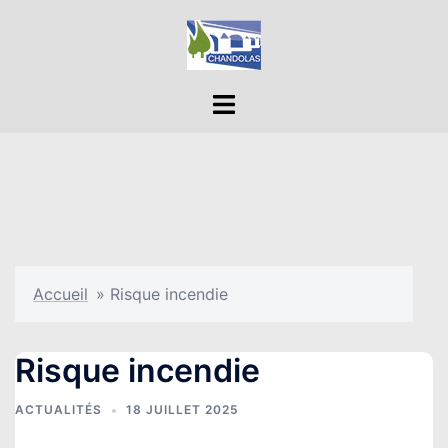
Aller
au
contenu
Ouvrir/fermer
le
menu
Accueil
»
Risque incendie
Risque incendie
ACTUALITÉS
18 JUILLET 2025