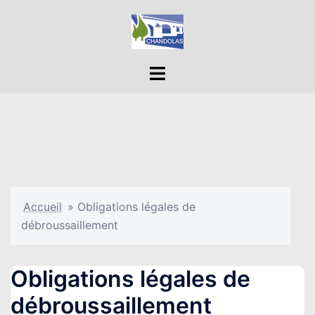
Aller
au
contenu
Ouvrir/fermer
le
menu
Accueil
»
Obligations légales de
débroussaillement
Obligations légales de
débroussaillement