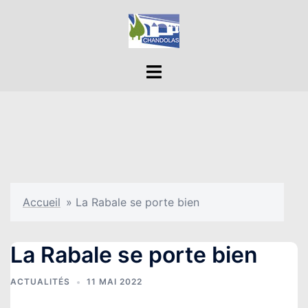
Aller
au
contenu
Ouvrir/fermer
le
menu
Accueil
»
La Rabale se porte bien
La Rabale se porte bien
ACTUALITÉS
11 MAI 2022