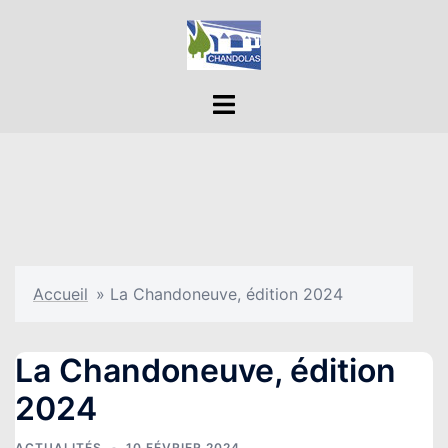
Aller
au
contenu
Ouvrir/fermer
le
menu
Accueil
»
La Chandoneuve, édition 2024
La Chandoneuve, édition
2024
ACTUALITÉS
10 FÉVRIER 2024