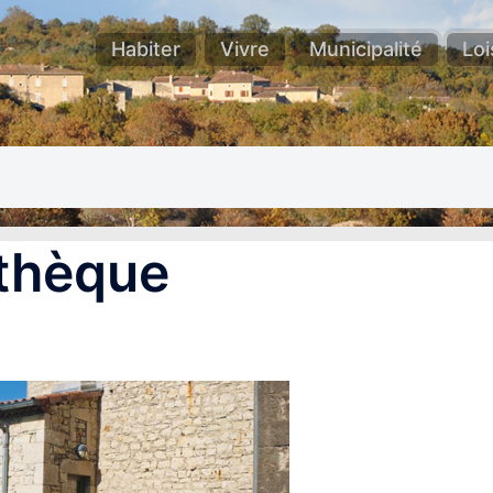
Habiter
Vivre
Municipalité
Loi
othèque