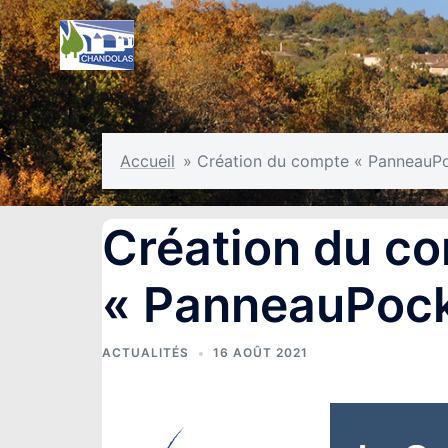
Aller
au
contenu
Accueil
»
Création du compte « PanneauP
Création du c
« PanneauPock
ACTUALITÉS
16 AOÛT 2021