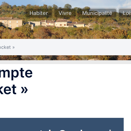
Habiter
Vivre
Municipalité
Loi
ocket »
ompte
et »