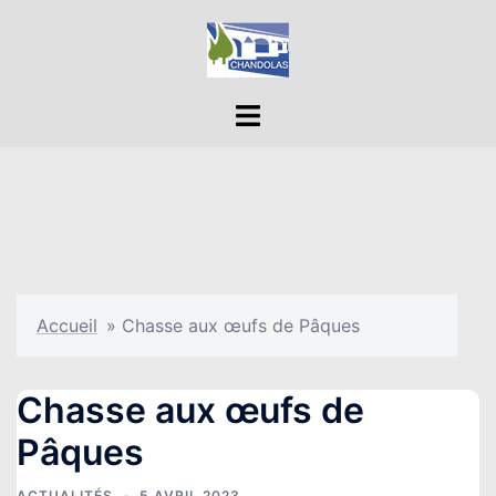
Aller
au
contenu
Ouvrir/fermer
le
menu
Accueil
»
Chasse aux œufs de Pâques
Chasse aux œufs de
Pâques
ACTUALITÉS
5 AVRIL 2023