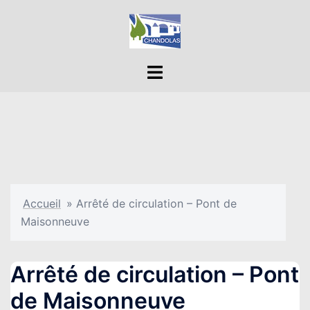
Aller
au
contenu
Ouvrir/fermer
le
menu
Accueil
»
Arrêté de circulation – Pont de
Maisonneuve
Arrêté de circulation – Pont
de Maisonneuve