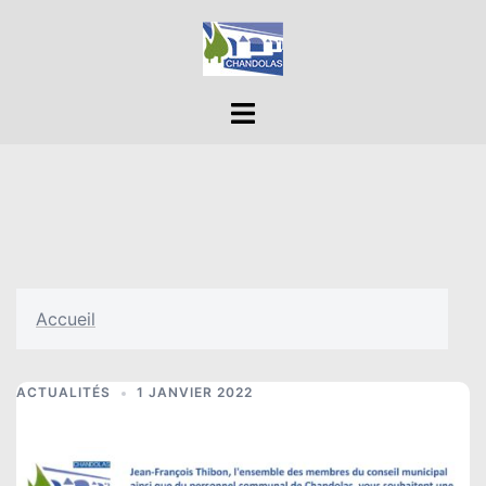
Aller
au
contenu
Ouvrir/fermer
le
menu
Accueil
ACTUALITÉS
1 JANVIER 2022