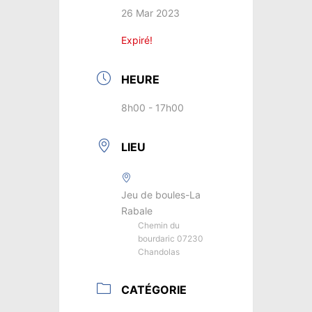
26 Mar 2023
Expiré!
HEURE
8h00 - 17h00
LIEU
Jeu de boules-La
Rabale
Chemin du
bourdaric 07230
Chandolas
CATÉGORIE