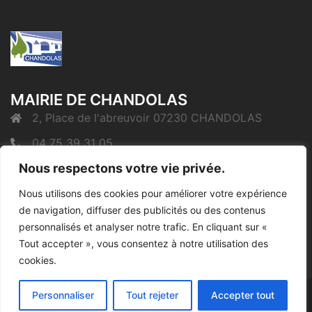
MAIRIE DE CHANDOLAS
2, Place de l'abreuvoir 07230 CHANDOLAS
04 75 39 31 05
mairie@chandolas.fr
Nous respectons votre vie privée.
Nous utilisons des cookies pour améliorer votre expérience
de navigation, diffuser des publicités ou des contenus
Mentions Légales
personnalisés et analyser notre trafic. En cliquant sur «
Tout accepter », vous consentez à notre utilisation des
cookies.
Personnaliser
Tout rejeter
Accepter tout
© 2026 Chandolas. Fièrement propulsé par
Sydney