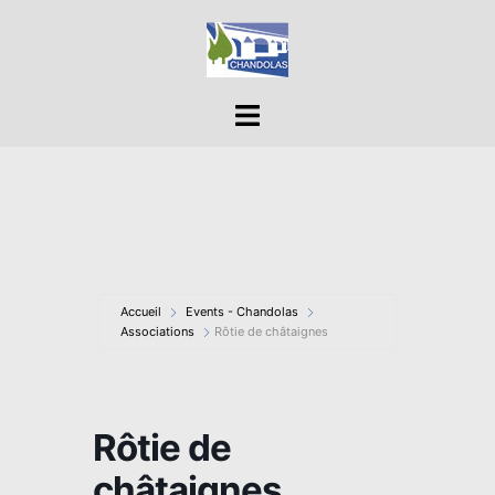
Aller
au
contenu
Ouvrir/fermer
le
menu
Accueil
Events - Chandolas
Associations
Rôtie de châtaignes
Rôtie de
châtaignes