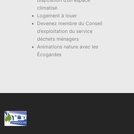
disposition d’un espace
climatisé
Logement à louer
Devenez membre du Conseil
d’exploitation du service
déchets ménagers
Animations nature avec les
Écogardes