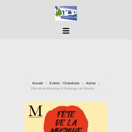
Aller
au
contenu
Ouvrir/fermer
le
menu
Accueil
Events - Chandolas
Autres
Fête de la Musique à l’Auberge Les Murets