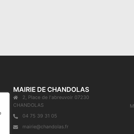
MAIRIE DE CHANDOLAS
2, Place de l'abreuvoir 07230
CHANDOLAS
M
e
04 75 39 31 05
mairie@chandolas.fr