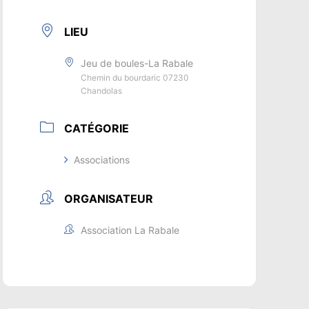
LIEU
Jeu de boules-La Rabale
Chemin du bourdaric 07230
Chandolas
CATÉGORIE
Associations
ORGANISATEUR
Association La Rabale