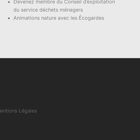
Devenez membre du Conseil d’exploitation
du service déchets ménagers
Animations nature avec les Écogardes
entions Légales