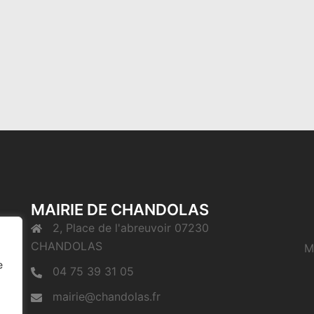
MAIRIE DE CHANDOLAS
2, Place de l'abreuvoir 07230
CHANDOLAS
M
e
04 75 39 31 05
mairie@chandolas.fr