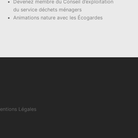
Devenez membre du Conseil d’exploitation
du service déchets ménagers
Animations nature avec les Écogardes
entions Légales