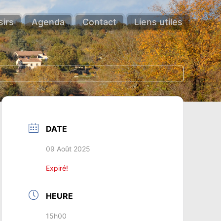
sirs
Agenda
Contact
Liens utiles
DATE
09 Août 2025
Expiré!
HEURE
15h00