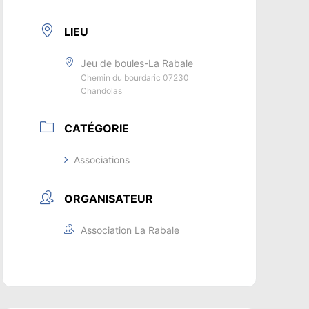
LIEU
Jeu de boules-La Rabale
Chemin du bourdaric 07230
Chandolas
CATÉGORIE
Associations
ORGANISATEUR
Association La Rabale