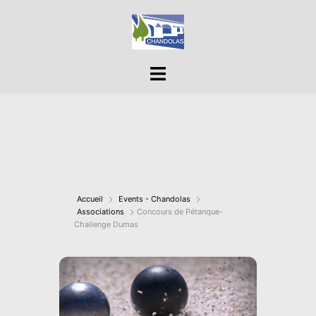
Aller
au
contenu
Ouvrir/fermer
le
menu
Accueil
Events - Chandolas
Associations
Concours de Pétanque-
Challenge Dumas