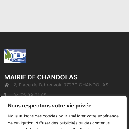
MAIRIE DE CHANDOLAS
2, Place de l'abreuvoir 07230 CHANDOLAS
04 75 39 31 05
mairie@chandolas.fr
Nous respectons votre vie privée.
Nous utilisons des cookies pour améliorer votre expérience
de navigation, diffuser des publicités ou des contenus
Mentions Légales