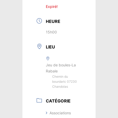
Expiré!
HEURE
15h00
LIEU
Jeu de boules-La
Rabale
Chemin du
bourdaric 07230
Chandolas
CATÉGORIE
Associations