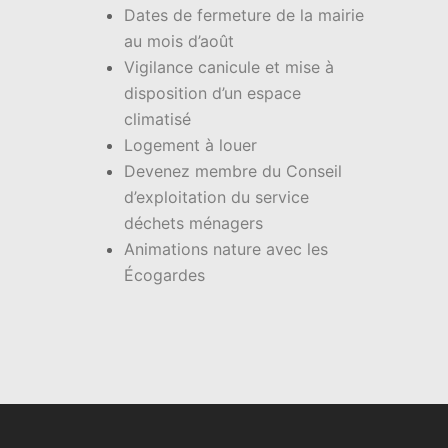
Dates de fermeture de la mairie
au mois d’août
Vigilance canicule et mise à
disposition d’un espace
climatisé
Logement à louer
Devenez membre du Conseil
d’exploitation du service
déchets ménagers
Animations nature avec les
Écogardes