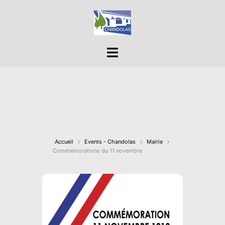
Aller
au
contenu
Ouvrir/fermer
le
menu
Accueil
Events - Chandolas
Mairie
Commémorations du 11 novembre