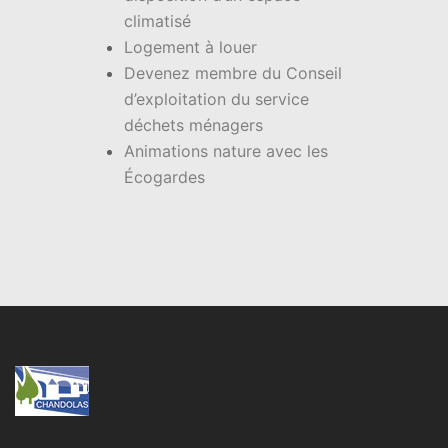
climatisé
Logement à louer
Devenez membre du Conseil
d’exploitation du service
déchets ménagers
Animations nature avec les
Écogardes