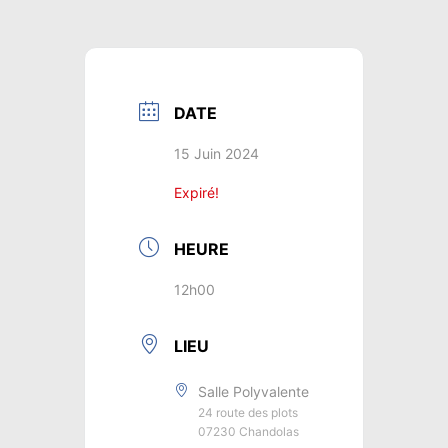
DATE
15 Juin 2024
Expiré!
HEURE
12h00
LIEU
Salle Polyvalente
24 route des plots
07230 Chandolas