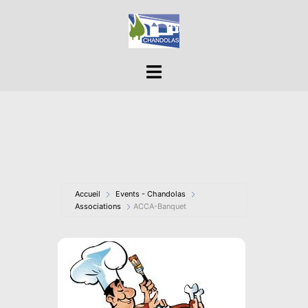
Aller
au
contenu
Ouvrir/fermer
le
menu
Accueil
Events - Chandolas
Associations
ACCA-Banquet