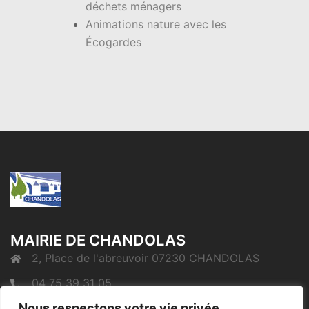
déchets ménagers
Animations nature avec les
Écogardes
MAIRIE DE CHANDOLAS
2, Place de l'abreuvoir 07230 CHANDOLAS
04 75 39 31 05
Nous respectons votre vie privée.
mairie@chandolas.fr